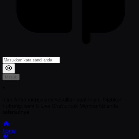
Masuk
*
Jika Anda mengalami Kesulitan saat login, Silahkan
hubungi kami di Live Chat untuk Membantu anda
selanjutnya
home