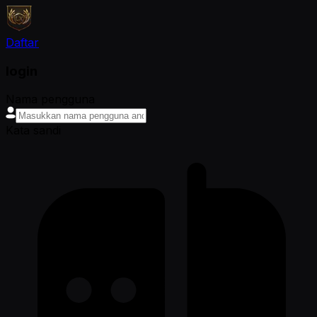
Daftar
login
Nama pengguna
Kata sandi