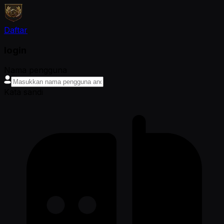
Daftar
login
Nama pengguna
Kata sandi