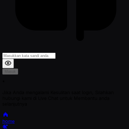
Masuk
*
Jika Anda mengalami Kesulitan saat login, Silahkan
hubungi kami di Live Chat untuk Membantu anda
selanjutnya
home