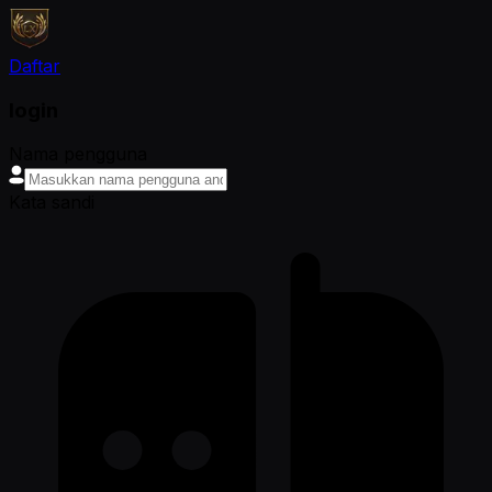
Daftar
login
Nama pengguna
Kata sandi