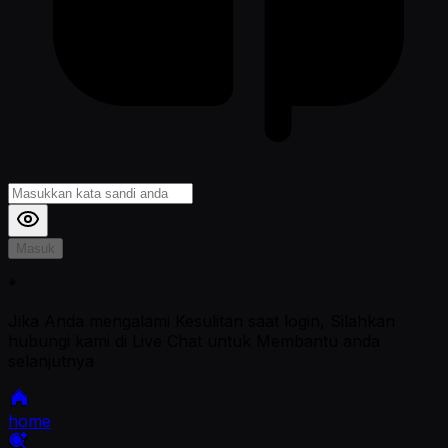
Masuk
*
Jika Anda mengalami Kesulitan saat login, Silahkan
hubungi kami di Live Chat untuk Membantu anda
selanjutnya
home