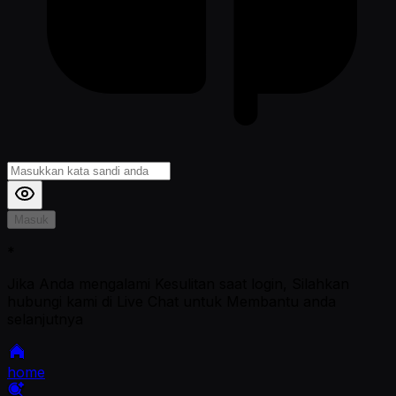
Masuk
*
Jika Anda mengalami Kesulitan saat login, Silahkan
hubungi kami di Live Chat untuk Membantu anda
selanjutnya
home