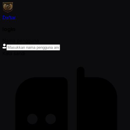
Daftar
login
Nama pengguna
Kata sandi