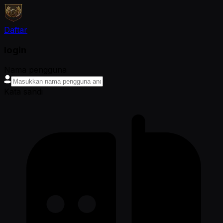
Daftar
login
Nama pengguna
Kata sandi