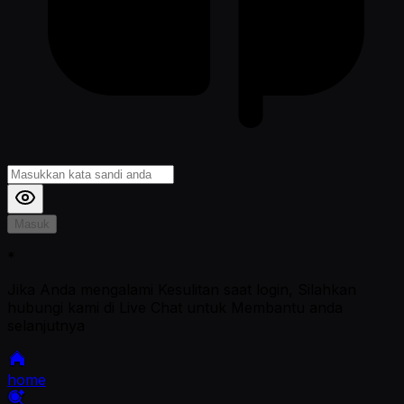
Masuk
*
Jika Anda mengalami Kesulitan saat login, Silahkan
hubungi kami di Live Chat untuk Membantu anda
selanjutnya
home