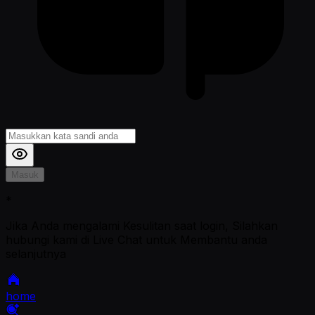
Masuk
*
Jika Anda mengalami Kesulitan saat login, Silahkan
hubungi kami di Live Chat untuk Membantu anda
selanjutnya
home