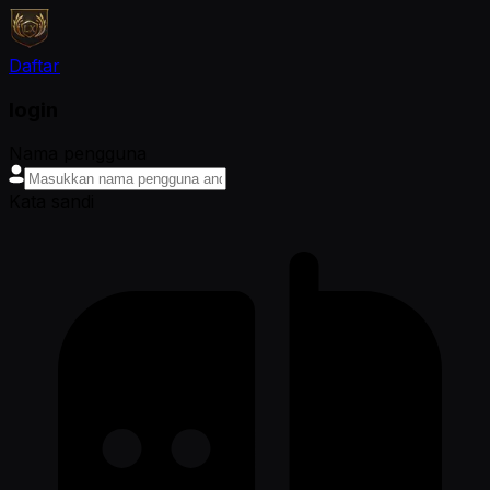
Daftar
login
Nama pengguna
Kata sandi