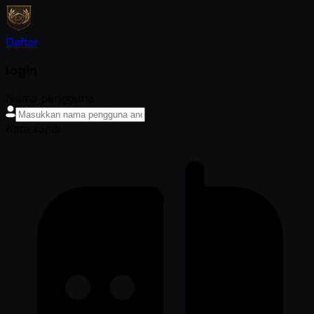
Daftar
login
Nama pengguna
Kata sandi