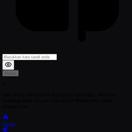
Masuk
*
Jika Anda mengalami Kesulitan saat login, Silahkan
hubungi kami di Live Chat untuk Membantu anda
selanjutnya
home