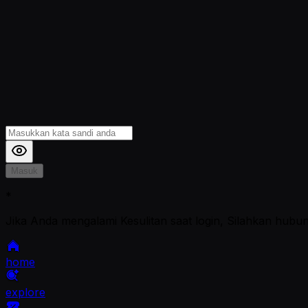
Masuk
*
Jika Anda mengalami Kesulitan saat login, Silahkan hubu
home
explore