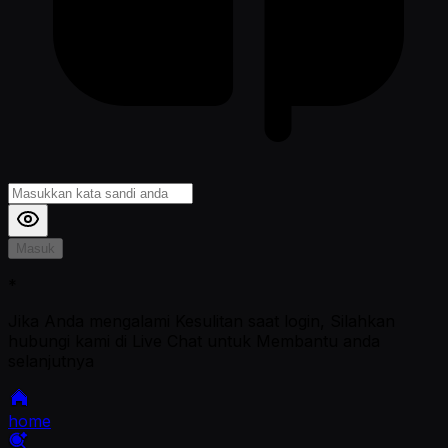
Masuk
*
Jika Anda mengalami Kesulitan saat login, Silahkan
hubungi kami di Live Chat untuk Membantu anda
selanjutnya
home