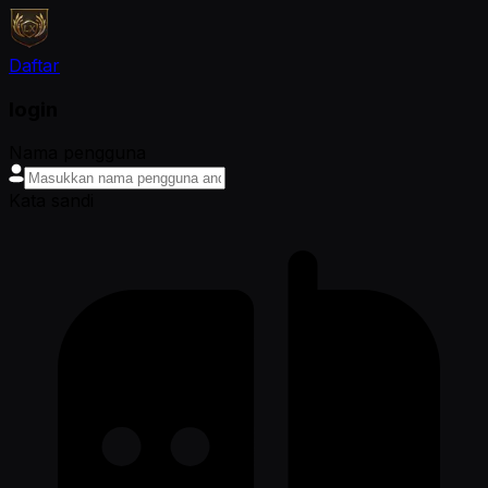
Daftar
login
Nama pengguna
Kata sandi