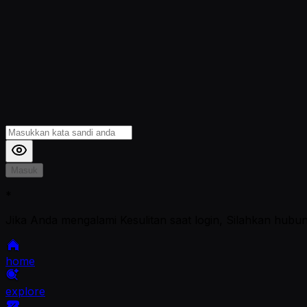
Masuk
*
Jika Anda mengalami Kesulitan saat login, Silahkan hubu
home
explore