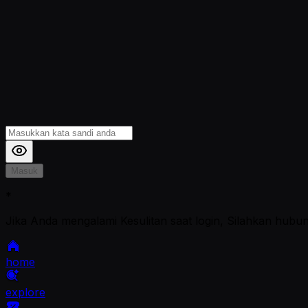
Masuk
*
Jika Anda mengalami Kesulitan saat login, Silahkan hubu
home
explore