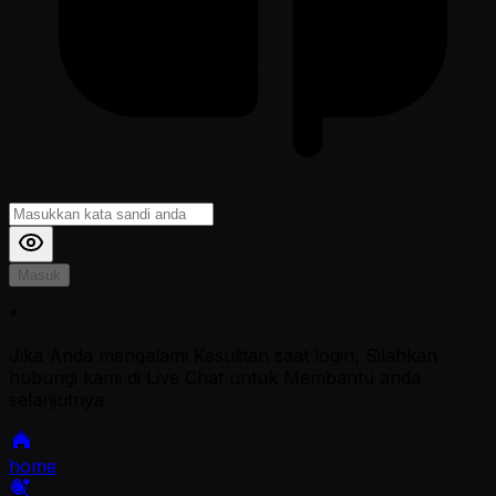
Masuk
*
Jika Anda mengalami Kesulitan saat login, Silahkan
hubungi kami di Live Chat untuk Membantu anda
selanjutnya
home