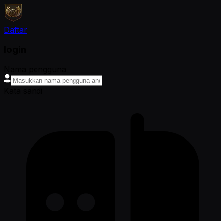
Daftar
login
Nama pengguna
Kata sandi