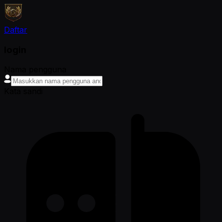
Daftar
login
Nama pengguna
Kata sandi