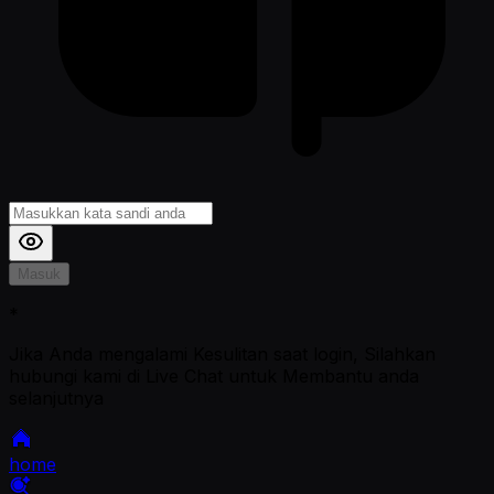
Masuk
*
Jika Anda mengalami Kesulitan saat login, Silahkan
hubungi kami di Live Chat untuk Membantu anda
selanjutnya
home