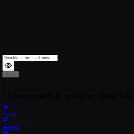
Masuk
*
Jika Anda mengalami Kesulitan saat login, Silahkan hubu
home
explore