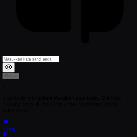
Masuk
*
Jika Anda mengalami Kesulitan saat login, Silahkan
hubungi kami di Live Chat untuk Membantu anda
selanjutnya
home