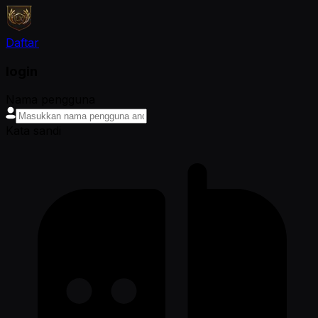
Daftar
login
Nama pengguna
Kata sandi