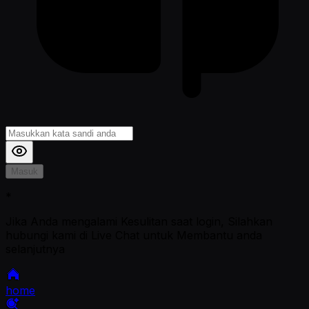
Masuk
*
Jika Anda mengalami Kesulitan saat login, Silahkan
hubungi kami di Live Chat untuk Membantu anda
selanjutnya
home