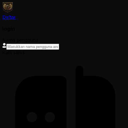
Daftar
login
Nama pengguna
Kata sandi