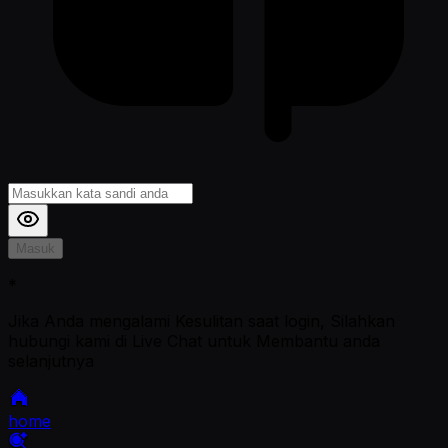
Masuk
*
Jika Anda mengalami Kesulitan saat login, Silahkan
hubungi kami di Live Chat untuk Membantu anda
selanjutnya
home