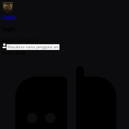
Daftar
login
Nama pengguna
Kata sandi