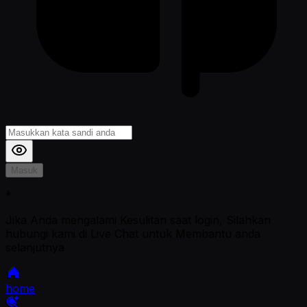
Masuk
*
Jika Anda mengalami Kesulitan saat login, Silahkan
hubungi kami di Live Chat untuk Membantu anda
selanjutnya
home