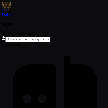
Daftar
login
Nama pengguna
Kata sandi