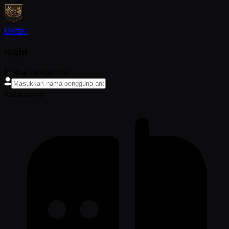
Daftar
login
Nama pengguna
Kata sandi