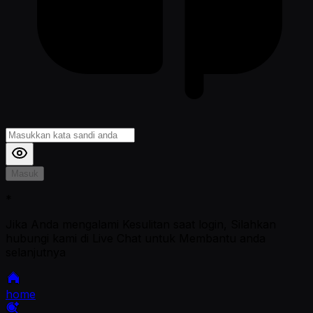
Masuk
*
Jika Anda mengalami Kesulitan saat login, Silahkan
hubungi kami di Live Chat untuk Membantu anda
selanjutnya
home