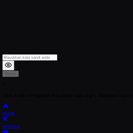
Masuk
*
Jika Anda mengalami Kesulitan saat login, Silahkan hubu
home
explore