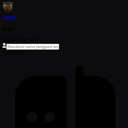
Daftar
login
Nama pengguna
Kata sandi