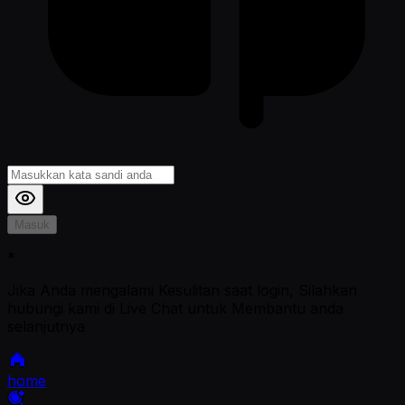
Masuk
*
Jika Anda mengalami Kesulitan saat login, Silahkan
hubungi kami di Live Chat untuk Membantu anda
selanjutnya
home