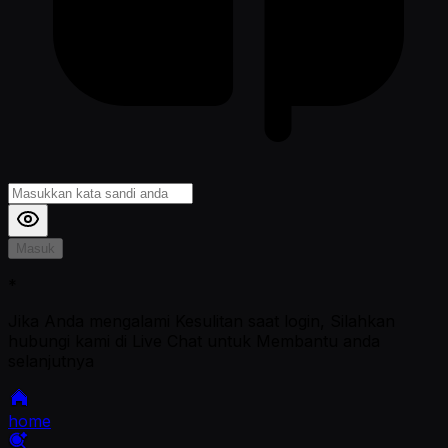
Masuk
*
Jika Anda mengalami Kesulitan saat login, Silahkan
hubungi kami di Live Chat untuk Membantu anda
selanjutnya
home