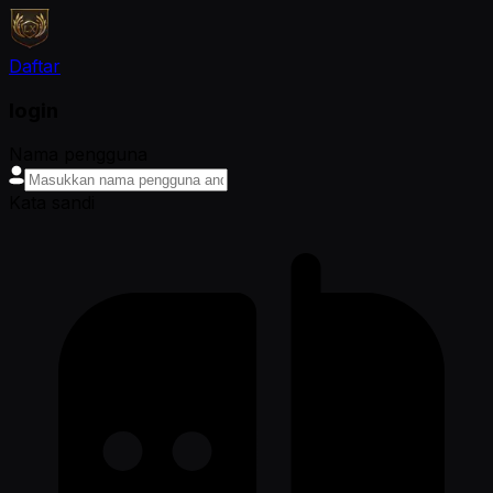
Daftar
login
Nama pengguna
Kata sandi