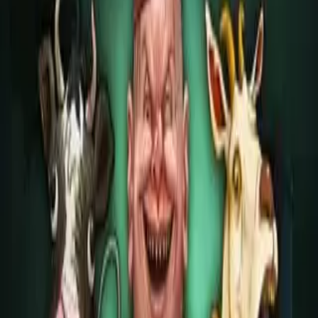
Sebagai bandar togel hk terpercaya, LXTOTO menjamin
setiap transaksi Anda diproses secara instan selama 24
jam penuh, memberikan pengalaman bermain yang
lancar dengan modal yang sangat terjangkau bagi
semua kalangan.
Bandar Togel HK Terpercaya:
LXTOTO Resmi & Aman
Mencari tempat memasang angka yang aman? LXTOTO
adalah bandar togel hk terpercaya yang telah memiliki
reputasi tinggi di Indonesia. Kami menyediakan pasaran
Hongkong (HK) dengan result yang jujur dan
transparan. Selain togel, Anda juga bisa menikmati fitur
slot deposit 5000
yang memudahkan siapa saja untuk
mencoba peruntungan tanpa harus khawatir dengan