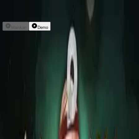
Daftar
Masuk
Mainkan
Demo
Bizarre
nolimitcity
kembali
LXTOTO: Slot Deposit 5000
Tanpa Potongan & Bandar
Togel HK Terpercaya
Selamat datang di
LXTOTO
, platform hiburan daring
nomor satu yang menawarkan fasilitas slot deposit 5000
tanpa potongan. Kami memahami kebutuhan member
akan transaksi yang ekonomis namun tetap aman.