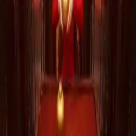
potongan biaya admin yang merugikan.
LXTOTO Slot Deposit Dana & E-
Wallet Tanpa Potongan 2026
Kemudahan transaksi adalah prioritas di LXTOTO. Kami
menyediakan fitur
slot deposit dana
dan berbagai e-
wallet lainnya yang aktif nonstop. Dengan nominal slot
deposit 5000 tanpa potongan, Anda sudah bisa
mengakses seluruh permainan premium yang kami
sediakan. Sistem otomatis kami memastikan saldo masuk
ke akun Anda dalam hitungan detik setelah konfirmasi,
menjadikan kami bandar hk terpercaya pilihan utama
member.