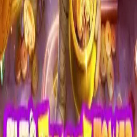
Link Alternatif LXTOTO: Login Slot
Deposit 5000 Terbaru
Pastikan Anda selalu menggunakan link alternatif
LXTOTO resmi untuk menghindari kendala blokir
nawala. Melalui link ini, Anda bisa melakukan login
dengan aman dan menikmati fasilitas slot deposit 5000
tanpa potongan yang paling stabil. Sebagai bandar togel
hk terpercaya, kami selalu memperbarui sistem
keamanan server kami setiap hari guna melindungi data
pribadi dan privasi seluruh member setia kami di tahun
2026.