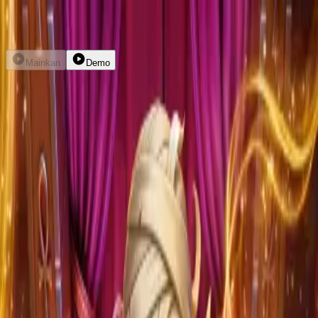
Daftar
Masuk
Mainkan
Demo
Tut's Treasure Tower
fatpanda
kembali
LXTOTO: Slot Deposit 5000
Tanpa Potongan & Bandar
Togel HK Terpercaya
Selamat datang di
LXTOTO
, platform hiburan daring
nomor satu yang menawarkan fasilitas slot deposit 5000
tanpa potongan. Kami memahami kebutuhan member
akan transaksi yang ekonomis namun tetap aman.