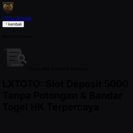
Daftar
Masuk
kembali
Detail Promosi
Tidak ada promosi tersedia
LXTOTO: Slot Deposit 5000
Tanpa Potongan & Bandar
Togel HK Terpercaya