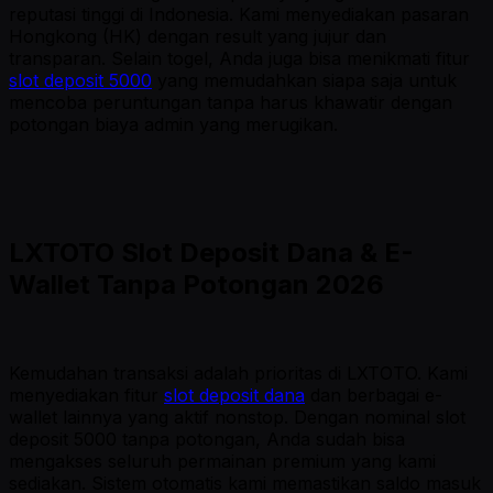
reputasi tinggi di Indonesia. Kami menyediakan pasaran
Hongkong (HK) dengan result yang jujur dan
transparan. Selain togel, Anda juga bisa menikmati fitur
slot deposit 5000
yang memudahkan siapa saja untuk
mencoba peruntungan tanpa harus khawatir dengan
potongan biaya admin yang merugikan.
LXTOTO Slot Deposit Dana & E-
Wallet Tanpa Potongan 2026
Kemudahan transaksi adalah prioritas di LXTOTO. Kami
menyediakan fitur
slot deposit dana
dan berbagai e-
wallet lainnya yang aktif nonstop. Dengan nominal slot
deposit 5000 tanpa potongan, Anda sudah bisa
mengakses seluruh permainan premium yang kami
sediakan. Sistem otomatis kami memastikan saldo masuk