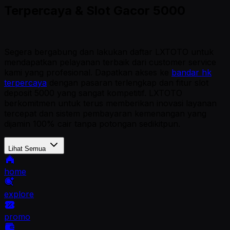
Terpercaya & Slot Gacor 5000
Segera bergabung dan lakukan daftar LXTOTO untuk
mendapatkan pelayanan terbaik dari customer service
kami yang profesional. Dapatkan akses ke
bandar hk
terpercaya
dengan pasaran terlengkap dan fitur slot
deposit 5000 yang sangat kompetitif. LXTOTO
berkomitmen untuk terus memberikan inovasi layanan
tercepat dan sistem pembayaran kemenangan yang
dijamin 100% cair tanpa potongan sedikitpun.
Lihat Semua
home
explore
promo