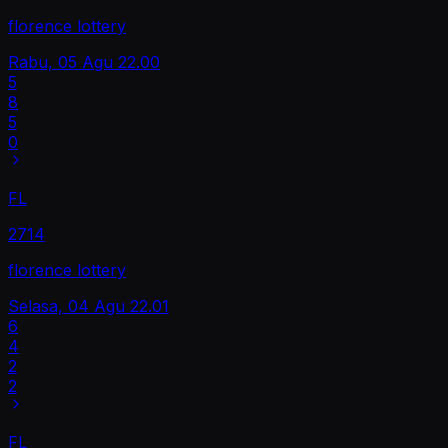
florence lottery
Rabu, 05 Agu
22.00
5
8
5
0
FL
2714
florence lottery
Selasa, 04 Agu
22.01
6
4
2
2
FL