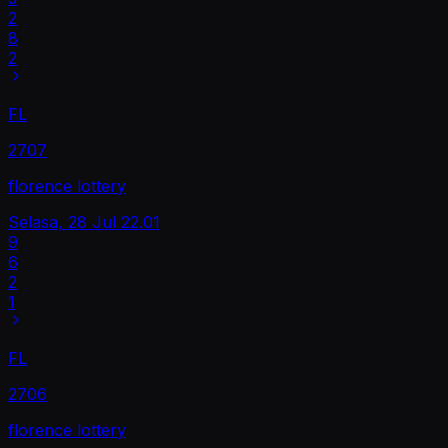
2
8
2
FL
2707
florence lottery
Selasa, 28 Jul
22.01
9
6
2
1
FL
2706
florence lottery