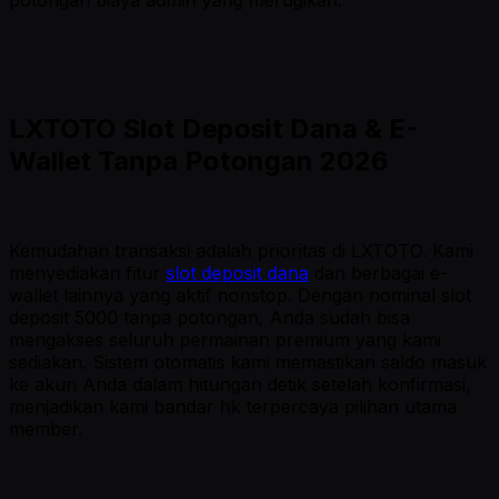
LXTOTO Slot Deposit Dana & E-
Wallet Tanpa Potongan 2026
Kemudahan transaksi adalah prioritas di LXTOTO. Kami
menyediakan fitur
slot deposit dana
dan berbagai e-
wallet lainnya yang aktif nonstop. Dengan nominal slot
deposit 5000 tanpa potongan, Anda sudah bisa
mengakses seluruh permainan premium yang kami
sediakan. Sistem otomatis kami memastikan saldo masuk
ke akun Anda dalam hitungan detik setelah konfirmasi,
menjadikan kami bandar hk terpercaya pilihan utama
member.