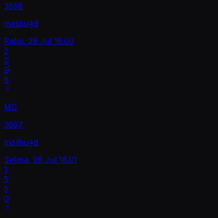
3698
malibu4d
Rabu, 29 Jul
16.00
2
0
9
8
MD
3697
malibu4d
Selasa, 28 Jul
16.01
1
5
5
0