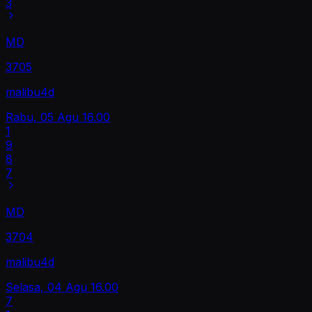
3
MD
3705
malibu4d
Rabu, 05 Agu
16.00
1
9
8
7
MD
3704
malibu4d
Selasa, 04 Agu
16.00
7