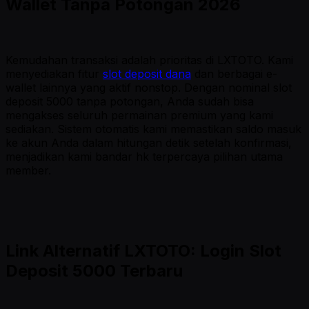
Wallet Tanpa Potongan 2026
Kemudahan transaksi adalah prioritas di LXTOTO. Kami
menyediakan fitur
slot deposit dana
dan berbagai e-
wallet lainnya yang aktif nonstop. Dengan nominal slot
deposit 5000 tanpa potongan, Anda sudah bisa
mengakses seluruh permainan premium yang kami
sediakan. Sistem otomatis kami memastikan saldo masuk
ke akun Anda dalam hitungan detik setelah konfirmasi,
menjadikan kami bandar hk terpercaya pilihan utama
member.
Link Alternatif LXTOTO: Login Slot
Deposit 5000 Terbaru