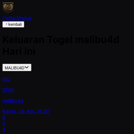
Daftar
Masuk
kembali
Keluaran Togel
malibu4d
Hari ini
MALIBU4D
MD
3706
malibu4d
Kamis, 06 Agu
16.00
9
3
4