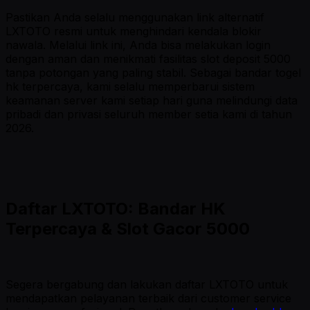
Pastikan Anda selalu menggunakan link alternatif
LXTOTO resmi untuk menghindari kendala blokir
nawala. Melalui link ini, Anda bisa melakukan login
dengan aman dan menikmati fasilitas slot deposit 5000
tanpa potongan yang paling stabil. Sebagai bandar togel
hk terpercaya, kami selalu memperbarui sistem
keamanan server kami setiap hari guna melindungi data
pribadi dan privasi seluruh member setia kami di tahun
2026.
Daftar LXTOTO: Bandar HK
Terpercaya & Slot Gacor 5000
Segera bergabung dan lakukan daftar LXTOTO untuk
mendapatkan pelayanan terbaik dari customer service