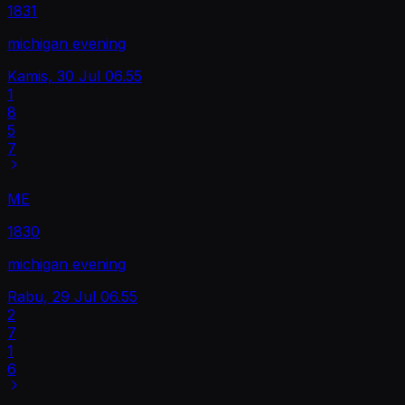
1831
michigan evening
Kamis, 30 Jul
06.55
1
8
5
7
ME
1830
michigan evening
Rabu, 29 Jul
06.55
2
7
1
6