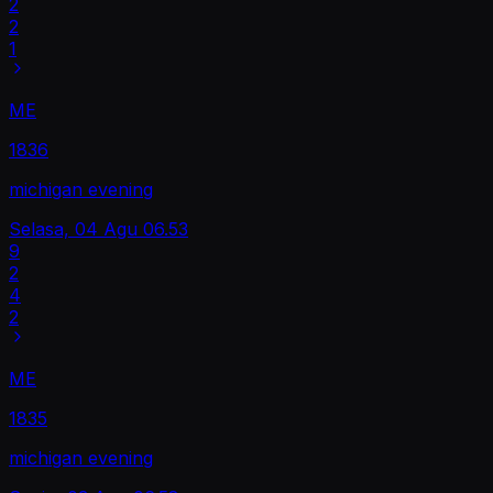
2
2
1
ME
1836
michigan evening
Selasa, 04 Agu
06.53
9
2
4
2
ME
1835
michigan evening