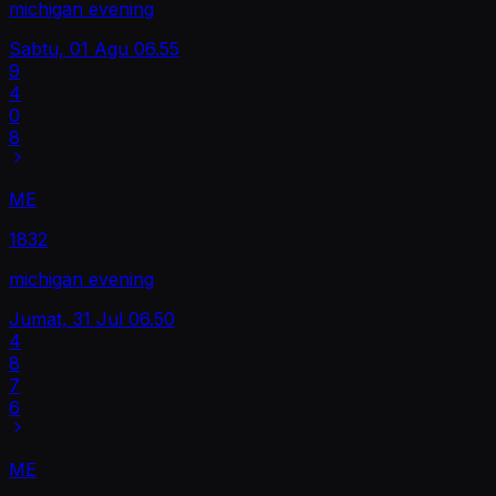
michigan evening
Sabtu, 01 Agu
06.55
9
4
0
8
ME
1832
michigan evening
Jumat, 31 Jul
06.50
4
8
7
6
ME