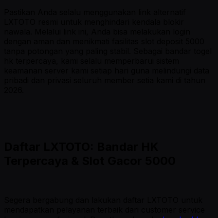
Pastikan Anda selalu menggunakan link alternatif
LXTOTO resmi untuk menghindari kendala blokir
nawala. Melalui link ini, Anda bisa melakukan login
dengan aman dan menikmati fasilitas slot deposit 5000
tanpa potongan yang paling stabil. Sebagai bandar togel
hk terpercaya, kami selalu memperbarui sistem
keamanan server kami setiap hari guna melindungi data
pribadi dan privasi seluruh member setia kami di tahun
2026.
Daftar LXTOTO: Bandar HK
Terpercaya & Slot Gacor 5000
Segera bergabung dan lakukan daftar LXTOTO untuk
mendapatkan pelayanan terbaik dari customer service