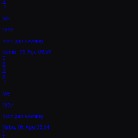
4
ME
1838
michigan evening
Kamis, 06 Agu
06.53
0
6
4
8
ME
1837
michigan evening
Rabu, 05 Agu
06.54
1