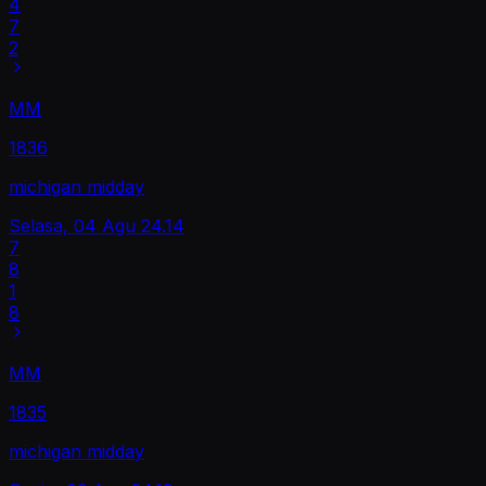
4
7
2
MM
1836
michigan midday
Selasa, 04 Agu
24.14
7
8
1
8
MM
1835
michigan midday