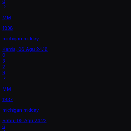
0
MM
1838
michigan midday
Kamis, 06 Agu
24.18
0
3
2
9
MM
1837
michigan midday
Rabu, 05 Agu
24.22
6