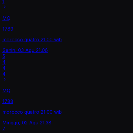
1
MQ
1789
morocco quatro 21:00 wib
Senin, 03 Agu
21.06
5
4
4
4
MQ
1788
morocco quatro 21:00 wib
Minggu, 02 Agu
21.38
7