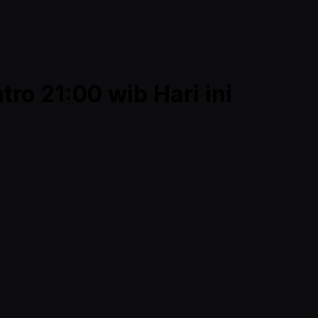
tro 21:00 wib
Hari ini