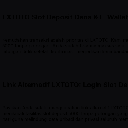
LXTOTO Slot Deposit Dana & E-Walle
Kemudahan transaksi adalah prioritas di LXTOTO. Kami m
5000 tanpa potongan, Anda sudah bisa mengakses selur
hitungan detik setelah konfirmasi, menjadikan kami band
Link Alternatif LXTOTO: Login Slot D
Pastikan Anda selalu menggunakan link alternatif LXTOTO
menikmati fasilitas slot deposit 5000 tanpa potongan yan
hari guna melindungi data pribadi dan privasi seluruh mem