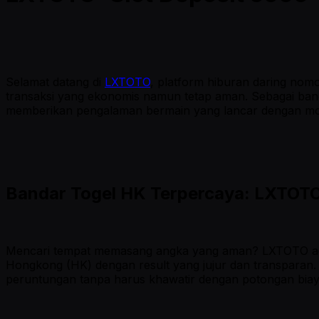
Selamat datang di
LXTOTO
, platform hiburan daring no
transaksi yang ekonomis namun tetap aman. Sebagai band
memberikan pengalaman bermain yang lancar dengan mod
Bandar Togel HK Terpercaya: LXTOT
Mencari tempat memasang angka yang aman? LXTOTO adalah
Hongkong (HK) dengan result yang jujur dan transparan. S
peruntungan tanpa harus khawatir dengan potongan bia