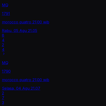
MQ
1791
morocco quatro 21:00 wib
Rabu, 05 Agu
21.05
8
4
2
4
MQ
1790
morocco quatro 21:00 wib
Selasa, 04 Agu
21.07
2
7
3