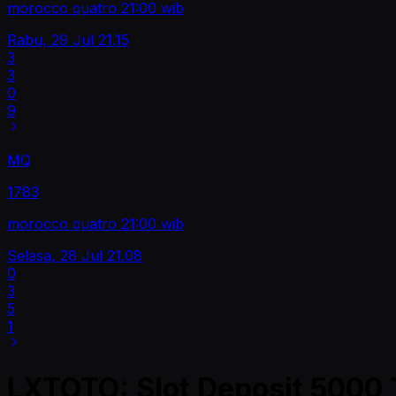
morocco quatro 21:00 wib
Rabu, 29 Jul
21.15
3
3
0
9
MQ
1783
morocco quatro 21:00 wib
Selasa, 28 Jul
21.08
0
3
5
1
LXTOTO: Slot Deposit 5000