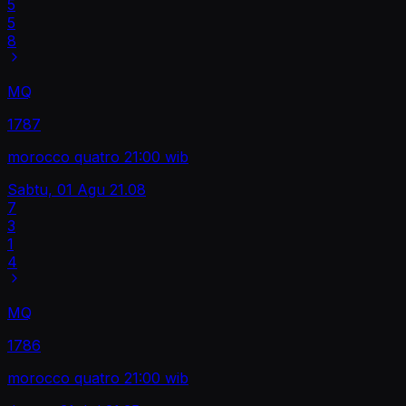
5
5
8
MQ
1787
morocco quatro 21:00 wib
Sabtu, 01 Agu
21.08
7
3
1
4
MQ
1786
morocco quatro 21:00 wib