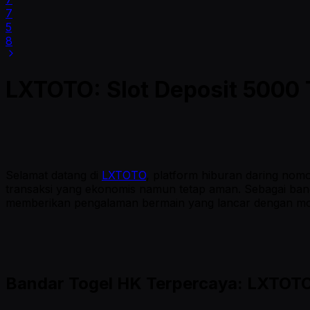
7
5
8
LXTOTO: Slot Deposit 5000
Selamat datang di
LXTOTO
, platform hiburan daring no
transaksi yang ekonomis namun tetap aman. Sebagai band
memberikan pengalaman bermain yang lancar dengan mod
Bandar Togel HK Terpercaya: LXTOT