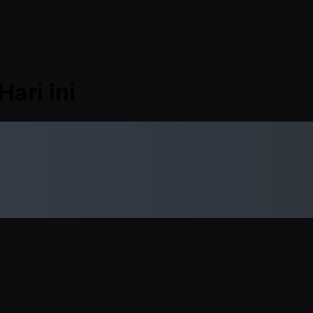
Hari ini