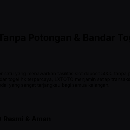
 Tanpa Potongan & Bandar To
mor satu yang menawarkan fasilitas slot deposit 5000 ta
ar togel hk terpercaya, LXTOTO menjamin setiap transaks
al yang sangat terjangkau bagi semua kalangan.
O Resmi & Aman