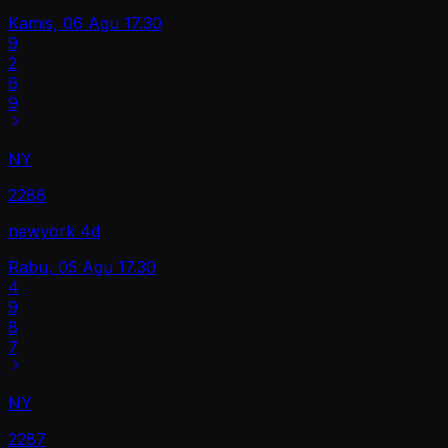
Kamis, 06 Agu
17.30
9
2
6
9
NY
2288
newyork 4d
Rabu, 05 Agu
17.30
4
9
8
7
NY
2287