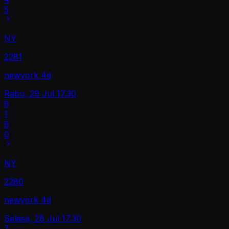
5
NY
2281
newyork 4d
Rabu, 29 Jul
17.30
6
1
6
0
NY
2280
newyork 4d
Selasa, 28 Jul
17.30
7