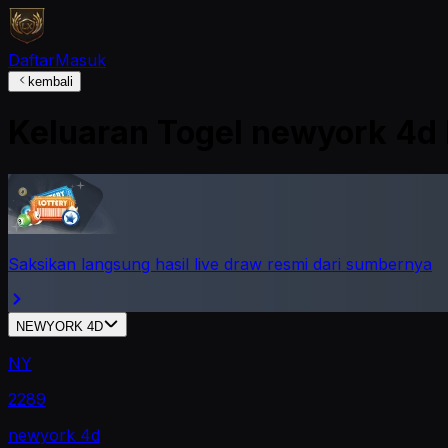
Daftar
Masuk
kembali
Keluaran Togel
newyork 4d
Saksikan langsung hasil live draw resmi dari sumbernya
NEWYORK 4D
NY
2289
newyork 4d