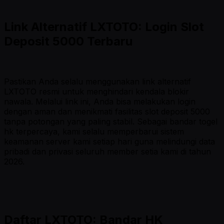
Link Alternatif LXTOTO: Login Slot
Deposit 5000 Terbaru
Pastikan Anda selalu menggunakan link alternatif
LXTOTO resmi untuk menghindari kendala blokir
nawala. Melalui link ini, Anda bisa melakukan login
dengan aman dan menikmati fasilitas slot deposit 5000
tanpa potongan yang paling stabil. Sebagai bandar togel
hk terpercaya, kami selalu memperbarui sistem
keamanan server kami setiap hari guna melindungi data
pribadi dan privasi seluruh member setia kami di tahun
2026.
Daftar LXTOTO: Bandar HK