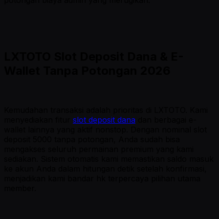
LXTOTO Slot Deposit Dana & E-
Wallet Tanpa Potongan 2026
Kemudahan transaksi adalah prioritas di LXTOTO. Kami
menyediakan fitur
slot deposit dana
dan berbagai e-
wallet lainnya yang aktif nonstop. Dengan nominal slot
deposit 5000 tanpa potongan, Anda sudah bisa
mengakses seluruh permainan premium yang kami
sediakan. Sistem otomatis kami memastikan saldo masuk
ke akun Anda dalam hitungan detik setelah konfirmasi,
menjadikan kami bandar hk terpercaya pilihan utama
member.