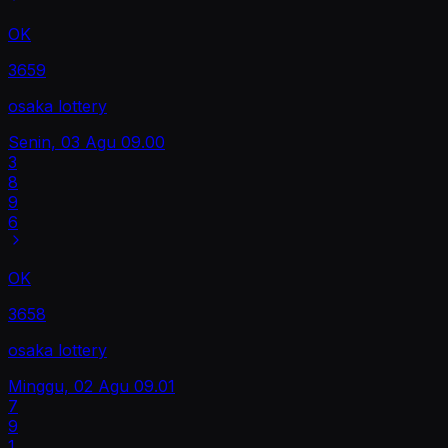
OK
3659
osaka lottery
Senin, 03 Agu
09.00
3
8
9
6
OK
3658
osaka lottery
Minggu, 02 Agu
09.01
7
9
1