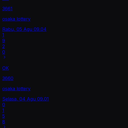
3661
osaka lottery
Rabu, 05 Agu
09.04
1
9
2
0
OK
3660
osaka lottery
Selasa, 04 Agu
09.01
0
1
5
8