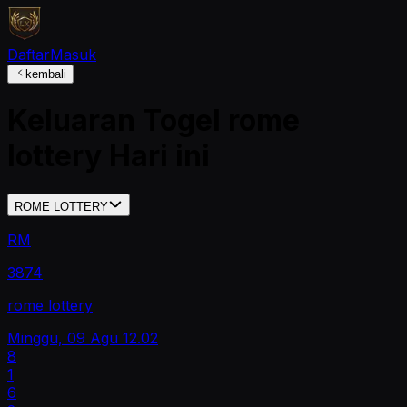
Daftar
Masuk
kembali
Keluaran Togel
rome
lottery
Hari ini
ROME LOTTERY
RM
3874
rome lottery
Minggu, 09 Agu
12.02
8
1
6