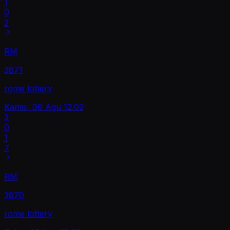
1
0
2
RM
3871
rome lottery
Kamis, 06 Agu
12.02
3
0
1
7
RM
3870
rome lottery