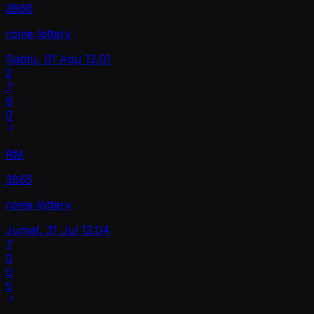
3866
rome lottery
Sabtu, 01 Agu
12.01
2
7
6
0
RM
3865
rome lottery
Jumat, 31 Jul
12.04
7
0
0
5