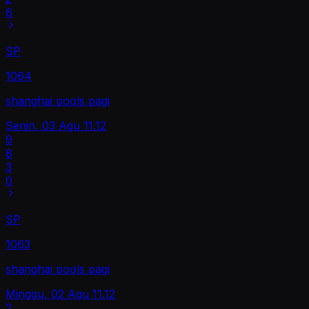
6
SP
1064
shanghai pools pagi
Senin, 03 Agu
11.12
9
8
3
0
SP
1063
shanghai pools pagi
Minggu, 02 Agu
11.12
2