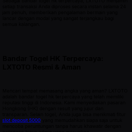
Sebagai bandar togel hk terpercaya, LXTOTO menjamin
setiap transaksi Anda diproses secara instan selama 24
jam penuh, memberikan pengalaman bermain yang
lancar dengan modal yang sangat terjangkau bagi
semua kalangan.
Bandar Togel HK Terpercaya:
LXTOTO Resmi & Aman
Mencari tempat memasang angka yang aman? LXTOTO
adalah bandar togel hk terpercaya yang telah memiliki
reputasi tinggi di Indonesia. Kami menyediakan pasaran
Hongkong (HK) dengan result yang jujur dan
transparan. Selain togel, Anda juga bisa menikmati fitur
slot deposit 5000
yang memudahkan siapa saja untuk
mencoba peruntungan tanpa harus khawatir dengan
potongan biaya admin yang merugikan.