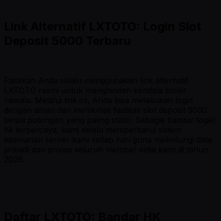
Link Alternatif LXTOTO: Login Slot
Deposit 5000 Terbaru
Pastikan Anda selalu menggunakan link alternatif
LXTOTO resmi untuk menghindari kendala blokir
nawala. Melalui link ini, Anda bisa melakukan login
dengan aman dan menikmati fasilitas slot deposit 5000
tanpa potongan yang paling stabil. Sebagai bandar togel
hk terpercaya, kami selalu memperbarui sistem
keamanan server kami setiap hari guna melindungi data
pribadi dan privasi seluruh member setia kami di tahun
2026.
Daftar LXTOTO: Bandar HK