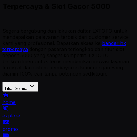
Terpercaya & Slot Gacor 5000
Segera bergabung dan lakukan daftar LXTOTO untuk
mendapatkan pelayanan terbaik dari customer service
kami yang profesional. Dapatkan akses ke
bandar hk
terpercaya
dengan pasaran terlengkap dan fitur slot
deposit 5000 yang sangat kompetitif. LXTOTO
berkomitmen untuk terus memberikan inovasi layanan
tercepat dan sistem pembayaran kemenangan yang
dijamin 100% cair tanpa potongan sedikitpun.
Lihat Semua
home
explore
promo