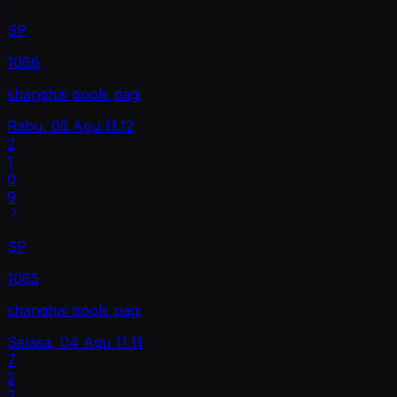
SP
1066
shanghai pools pagi
Rabu, 05 Agu
11.12
2
1
0
9
SP
1065
shanghai pools pagi
Selasa, 04 Agu
11.11
7
2
2