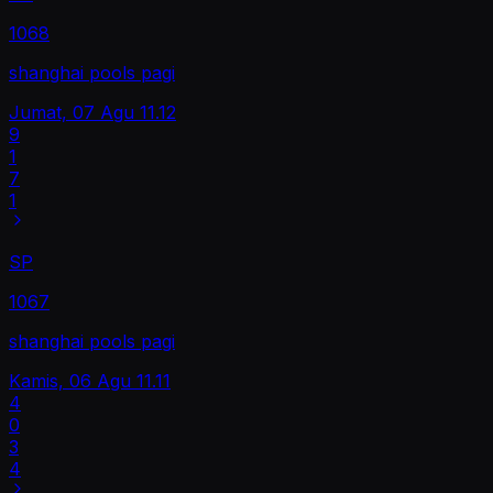
1068
shanghai pools pagi
Jumat, 07 Agu
11.12
9
1
7
1
SP
1067
shanghai pools pagi
Kamis, 06 Agu
11.11
4
0
3
4