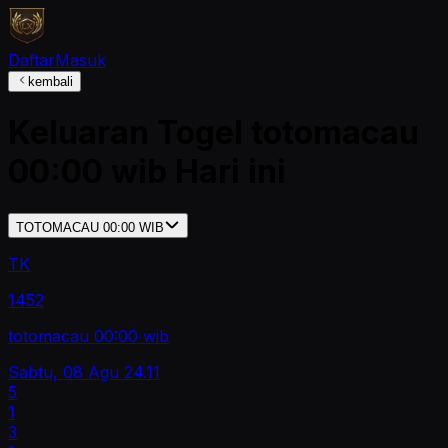
Daftar
Masuk
kembali
Keluaran Togel
totomacau
00:00 wib
Hari ini
TOTOMACAU 00:00 WIB
TK
1452
totomacau 00:00 wib
Sabtu, 08 Agu
24.11
5
1
3