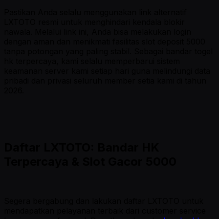
Pastikan Anda selalu menggunakan link alternatif
LXTOTO resmi untuk menghindari kendala blokir
nawala. Melalui link ini, Anda bisa melakukan login
dengan aman dan menikmati fasilitas slot deposit 5000
tanpa potongan yang paling stabil. Sebagai bandar togel
hk terpercaya, kami selalu memperbarui sistem
keamanan server kami setiap hari guna melindungi data
pribadi dan privasi seluruh member setia kami di tahun
2026.
Daftar LXTOTO: Bandar HK
Terpercaya & Slot Gacor 5000
Segera bergabung dan lakukan daftar LXTOTO untuk
mendapatkan pelayanan terbaik dari customer service