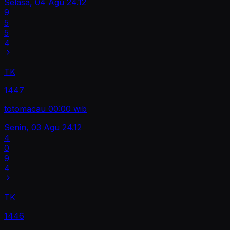
Selasa, 04 Agu
24.12
9
5
5
4
TK
1447
totomacau 00:00 wib
Senin, 03 Agu
24.12
4
0
9
4
TK
1446