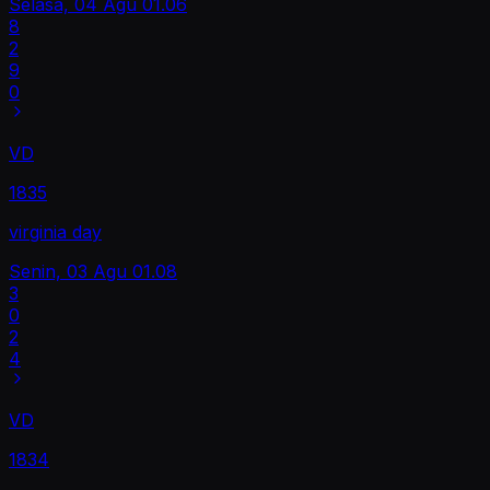
Selasa, 04 Agu
01.06
8
2
9
0
VD
1835
virginia day
Senin, 03 Agu
01.08
3
0
2
4
VD
1834