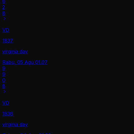
6
2
8
VD
1837
virginia day
Rabu, 05 Agu
01.07
9
9
0
8
VD
1836
virginia day