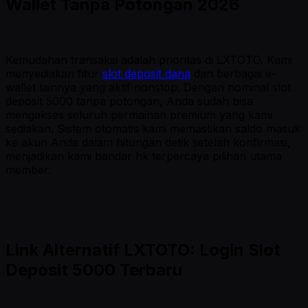
Wallet Tanpa Potongan 2026
Kemudahan transaksi adalah prioritas di LXTOTO. Kami
menyediakan fitur
slot deposit dana
dan berbagai e-
wallet lainnya yang aktif nonstop. Dengan nominal slot
deposit 5000 tanpa potongan, Anda sudah bisa
mengakses seluruh permainan premium yang kami
sediakan. Sistem otomatis kami memastikan saldo masuk
ke akun Anda dalam hitungan detik setelah konfirmasi,
menjadikan kami bandar hk terpercaya pilihan utama
member.
Link Alternatif LXTOTO: Login Slot
Deposit 5000 Terbaru