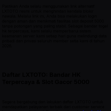
Pastikan Anda selalu menggunakan link alternatif
LXTOTO resmi untuk menghindari kendala blokir
nawala. Melalui link ini, Anda bisa melakukan login
dengan aman dan menikmati fasilitas slot deposit 5000
tanpa potongan yang paling stabil. Sebagai bandar togel
hk terpercaya, kami selalu memperbarui sistem
keamanan server kami setiap hari guna melindungi data
pribadi dan privasi seluruh member setia kami di tahun
2026.
Daftar LXTOTO: Bandar HK
Terpercaya & Slot Gacor 5000
Segera bergabung dan lakukan daftar LXTOTO untuk
mendapatkan pelayanan terbaik dari customer service