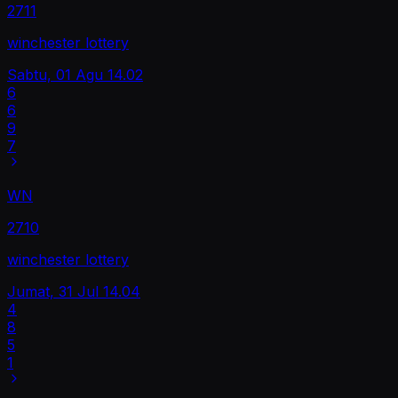
2711
winchester lottery
Sabtu, 01 Agu
14.02
6
6
9
7
WN
2710
winchester lottery
Jumat, 31 Jul
14.04
4
8
5
1