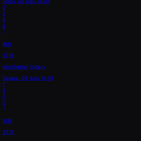
Rabu, 05 Agu
14.03
2
0
5
8
WN
2714
winchester lottery
Selasa, 04 Agu
14.03
1
3
6
0
WN
2713