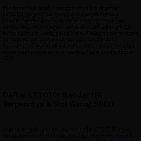
Pastikan Anda selalu menggunakan link alternatif
LXTOTO resmi untuk menghindari kendala blokir
nawala. Melalui link ini, Anda bisa melakukan login
dengan aman dan menikmati fasilitas slot deposit 5000
tanpa potongan yang paling stabil. Sebagai bandar togel
hk terpercaya, kami selalu memperbarui sistem
keamanan server kami setiap hari guna melindungi data
pribadi dan privasi seluruh member setia kami di tahun
2026.
Daftar LXTOTO: Bandar HK
Terpercaya & Slot Gacor 5000
Segera bergabung dan lakukan daftar LXTOTO untuk
mendapatkan pelayanan terbaik dari customer service